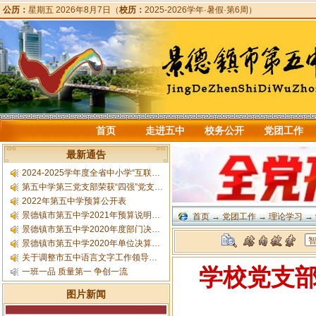
公历：
星期五 2026年8月7日（
校历：
2025-2026学年·暑假·第6周）
首页
走进五中
校务公开
党团工作
最新通告
2024-2025学年度全省中小学“互联网+教师专业发展”全员培训
第五中学第三党支部荣获“四强”党支部荣誉称号
2022年第五中学预算公开表
景德镇市第五中学2021年预算说明及公开表
首页
→
党团工作
→
理论学习
→
景德镇市第五中学2020年度部门决算公开说明
景德镇市第五中学2020年单位决算公开表
关于调整市五中语言文字工作领导小组的通知
学校党支
一班一品 质量第一 争创一流
图片新闻