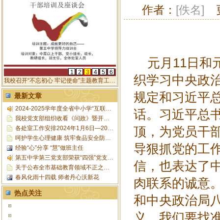
作者：
[佚名]
更
元月11日和
织学习中央政
规定和习近平
最新文章
2024-2025学年度全省中小学“互联网+教师专业发展”全员培训
话。习近平总
我校党支部组织收看《问政》暨开展中心组学习活动
顶，为党员干
各处室工作安排2024年1月6日—2024年1月19日
​呵护学生心理健康 筑牢食品安全防线——徐辉赴五中调研学生心理健康教育与校园食品安全管理工作​
导狠抓党的工
经验“心”分享 “慧”做班主任
第五中学第三党支部荣获“四强”党支部荣誉称号
信，也表达了
关于公布全市基础教育领域不正之风和腐败问题专项治理监督举报信箱及电话的公告
春风化雨十四载 师者丹心沃新花
肉联系的诚意
热点关注
和中央政治局
义，我们要找